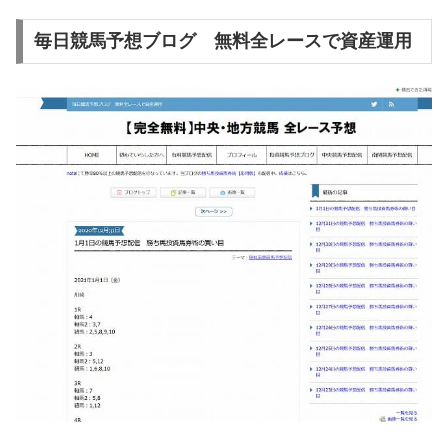
毎日競馬予想ブログ 無料全レースで資産運用