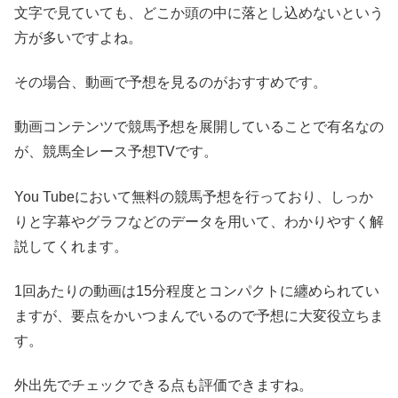
文字で見ていても、どこか頭の中に落とし込めないという
方が多いですよね。
その場合、動画で予想を見るのがおすすめです。
動画コンテンツで競馬予想を展開していることで有名なの
が、競馬全レース予想TVです。
You Tubeにおいて無料の競馬予想を行っており、しっか
りと字幕やグラフなどのデータを用いて、わかりやすく解
説してくれます。
1回あたりの動画は15分程度とコンパクトに纏められてい
ますが、要点をかいつまんでいるので予想に大変役立ちま
す。
外出先でチェックできる点も評価できますね。