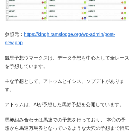
参照元：
https://kinghiramslodge.org/wp-admin/post-
new.php
競馬予想ウマークスは、データ予想を中心として全レース
を予想しています。
主な予想として、アトゥムとイシス、ソプデトがありま
す。
アトゥムは、AIが予想した馬券予想を公開しています。
馬券組み合わせは馬連での予想を行っており、 本命の予
想から馬連万馬券となっているような大穴の予想まで幅広