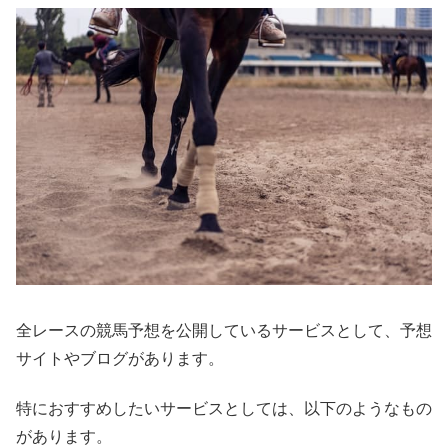
全レースの競馬予想を公開しているサービスとして、予想
サイトやブログがあります。
特におすすめしたいサービスとしては、以下のようなもの
があります。