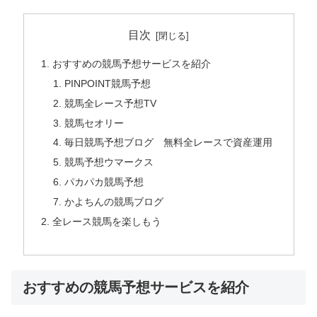
目次
おすすめの競馬予想サービスを紹介
PINPOINT競馬予想
競馬全レース予想TV
競馬セオリー
毎日競馬予想ブログ 無料全レースで資産運用
競馬予想ウマークス
パカパカ競馬予想
かよちんの競馬ブログ
全レース競馬を楽しもう
おすすめの競馬予想サービスを紹介