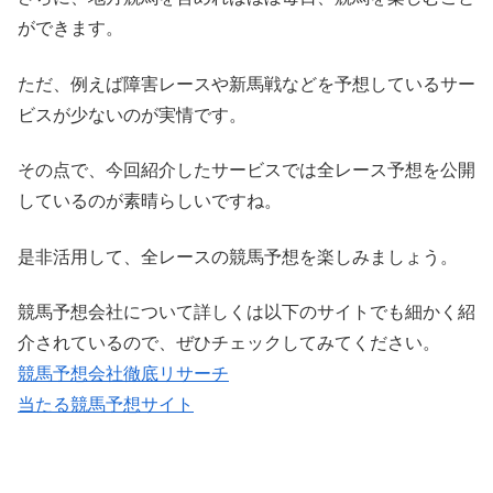
ができます。
ただ、例えば障害レースや新馬戦などを予想しているサー
ビスが少ないのが実情です。
その点で、今回紹介したサービスでは全レース予想を公開
しているのが素晴らしいですね。
是非活用して、全レースの競馬予想を楽しみましょう。
競馬予想会社について詳しくは以下のサイトでも細かく紹
介されているので、ぜひチェックしてみてください。
競馬予想会社徹底リサーチ
当たる競馬予想サイト