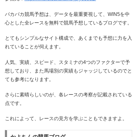
パカパカ競馬予想は、データを最重要視して、WIN5を中
心とした全レースを無料で競馬予想しているブログです。
とてもシンプルなサイト構成で、あくまでも予想に力を入
れていることが伺えます。
人気、実績、スピード、スタミナの4つのファクターで予
想しており、また馬場別の実績もジャッジしているのでと
ても参考になります。
さらに素晴らしいのが、各レースの考察が記載されている
点です。
これによって、レースの見方を学ぶこともできますよ。
かよちんの競馬ブログ