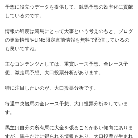
予想に役立つデータを提供して、競馬予想の効率化に貢献
しているのです。
情報の鮮度は競馬にとって大事という考えのもと、ブログ
の更新情報やLINE限定直前情報を無料で配信しているの
も良いですね。
主なコンテンツとしては、重賞レース予想、全レース予
想、激走馬予想、大口投票分析があります。
特に注目したいのが、大口投票分析です。
毎週中央競馬の全レース予想、大口投票分析をしていま
す。
馬主は自分の所有馬に大金を張ることが多い傾向にありま
すが、馬主だけに得られる情報もあり、大口投票が生まれ