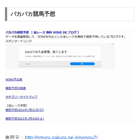
パカパカ競馬予想
参照元：
http://rimuru.sakura.ne.jp/yosou2/