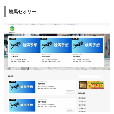
競馬セオリー